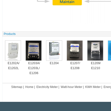
Products
E1202A/
E1203A/
E1204
E1207/
E1209/
E1202L
E1203L/
E1208
E1210
E1206
Sitemap
|
Home
|
Electricity Meter
|
Watt-hour Meter
|
KWH Meter
|
Ener